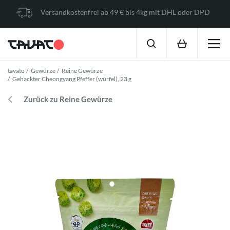
Versandkostenfrei ab 49 € bis 4kg mit DHL oder DPD
tavato
Gewürze
Reine Gewürze
Gehackter Cheongyang Pfeffer (würfel), 23 g
Zurück zu Reine Gewürze