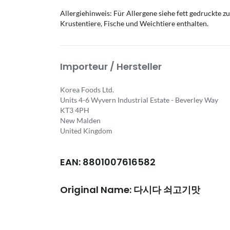
Allergiehinweis: Für Allergene siehe fett gedruckte z
Krustentiere, Fische und Weichtiere enthalten.
Importeur / Hersteller
Korea Foods Ltd.
Units 4-6 Wyvern Industrial Estate - Beverley Way
KT3 4PH
New Malden
United Kingdom
EAN: 8801007616582
Original Name: 다시다 쇠고기맛