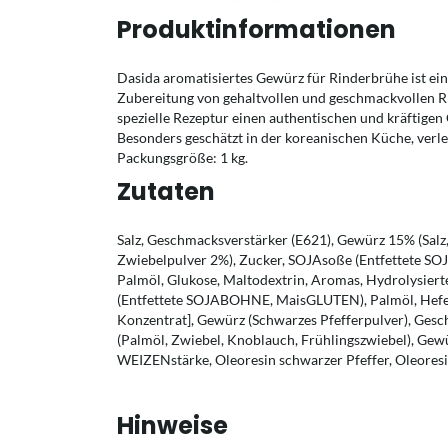
Produktinformationen
Dasida aromatisiertes Gewürz für Rinderbrühe ist ein 
Zubereitung von gehaltvollen und geschmackvollen R
spezielle Rezeptur einen authentischen und kräftigen
Besonders geschätzt in der koreanischen Küche, verlei
Packungsgröße: 1 kg.
Zutaten
Salz, Geschmacksverstärker (E621), Gewürz 15% (Sal
Zwiebelpulver 2%), Zucker, SOJAsoße (Entfettete 
Palmöl, Glukose, Maltodextrin, Aromas, Hydrolysie
(Entfettete SOJABOHNE, MaisGLUTEN), Palmöl, Hefeex
Konzentrat], Gewürz (Schwarzes Pfefferpulver), Ges
(Palmöl, Zwiebel, Knoblauch, Frühlingszwiebel), Gew
WEIZENstärke, Oleoresin schwarzer Pfeffer, Oleores
Hinweise