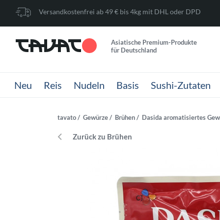
Versandkostenfrei ab 49 € bis 4kg mit DHL oder DPD
Asiatische Premium-Produkte
für Deutschland
Neu
Reis
Nudeln
Basis
Sushi-Zutaten
tavato
Gewürze
Brühen
Dasida aromatisiertes Gewü
Zurück zu Brühen