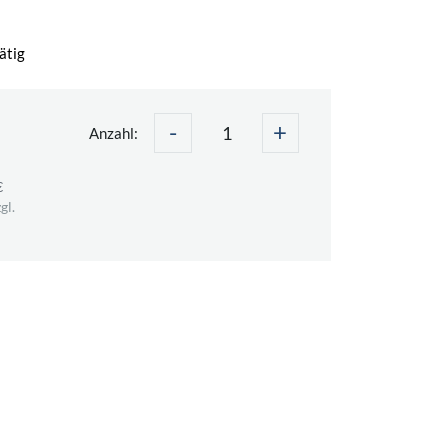
ätig
-
+
€
Anzahl:
€
gl.