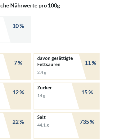
iche Nährwerte pro 100g
10 %
davon gesättigte
7 %
11 %
Fettsäuren
2,4 g
e
Zucker
12 %
15 %
14 g
Salz
22 %
735 %
44,1 g