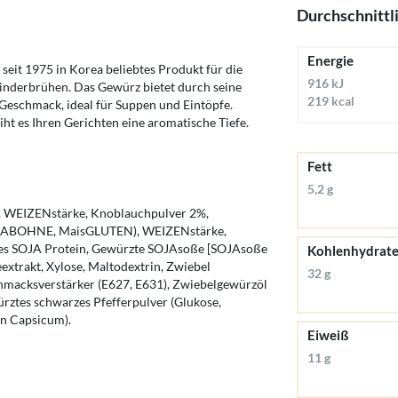
Durchschnittl
Energie
seit 1975 in Korea beliebtes Produkt für die
916 kJ
inderbrühen. Das Gewürz bietet durch seine
219 kcal
 Geschmack, ideal für Suppen und Eintöpfe.
ht es Ihren Gerichten eine aromatische Tiefe.
Fett
5,2 g
z, WEIZENstärke, Knoblauchpulver 2%,
SOJABOHNE, MaisGLUTEN), WEIZENstärke,
rtes SOJA Protein, Gewürzte SOJAsoße [SOJAsoße
Kohlenhydrat
trakt, Xylose, Maltodextrin, Zwiebel
32 g
chmacksverstärker (E627, E631), Zwiebelgewürzöl
ürztes schwarzes Pfefferpulver (Glukose,
in Capsicum).
Eiweiß
11 g