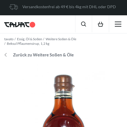
Versandkostenfrei ab 49 € bis 4kg mit DHL oder DPD
tavato
Essig, Öl & Soßen
Weitere Soßen & Öle
Beksul Pflaumensirup, 1,2 kg
Zurück zu Weitere Soßen & Öle