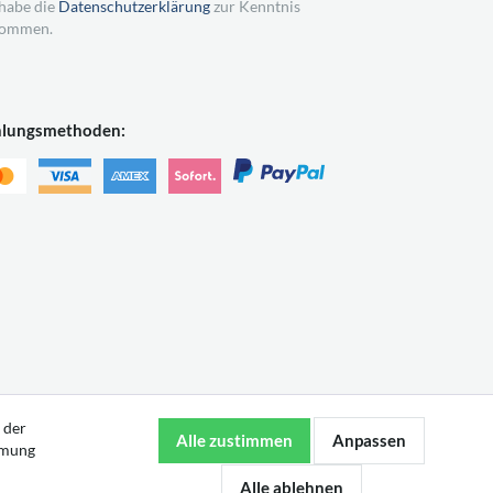
 habe die
Datenschutzerklärung
zur Kenntnis
ommen.
hlungsmethoden:
 der
mmung