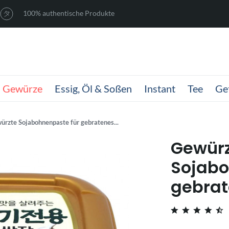
100% authentische Produkte
Gewürze
Essig, Öl & Soßen
Instant
Tee
Ge
ürzte Sojabohnenpaste für gebratenes...
Gewür
Sojabo
gebrat