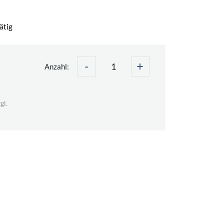
ätig
-
+
Anzahl:
gl.