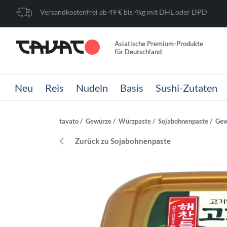
Versandkostenfrei ab 49 € bis 4kg mit DHL oder DPD
Asiatische Premium-Produkte
für Deutschland
Neu
Reis
Nudeln
Basis
Sushi-Zutaten
tavato
Gewürze
Würzpaste
Sojabohnenpaste
Gew
Zurück zu Sojabohnenpaste