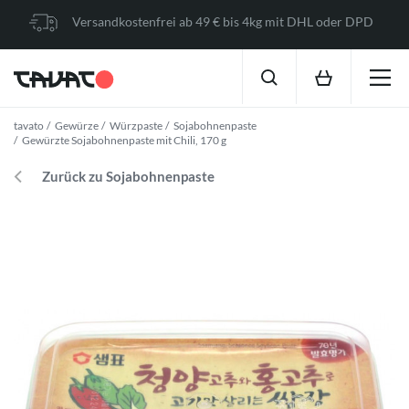
Versandkostenfrei ab 49 € bis 4kg mit DHL oder DPD
tavato
Gewürze
Würzpaste
Sojabohnenpaste
Gewürzte Sojabohnenpaste mit Chili, 170 g
Zurück zu Sojabohnenpaste