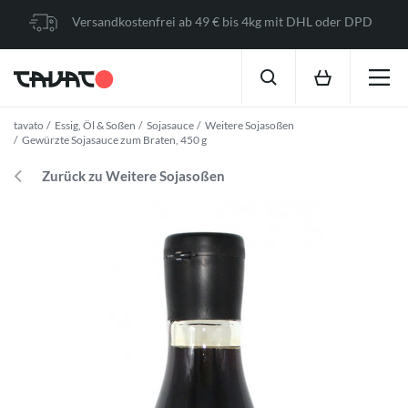
Versandkostenfrei ab 49 € bis 4kg mit DHL oder DPD
tavato
Essig, Öl & Soßen
Sojasauce
Weitere Sojasoßen
Gewürzte Sojasauce zum Braten, 450 g
Zurück zu Weitere Sojasoßen