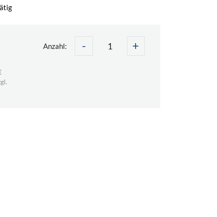
ätig
-
+
Anzahl:
€
gl.