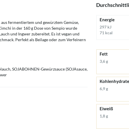
Durchschnittl
Energie
 das aus fermentiertem und gewürztem Gemüse,
297 kJ
 Kimchi in der 160 g Dose von Sempio wurde
71 kcal
auch und Ingwer zubereitet. Es ist vegan und
chmack. Perfekt als Beilage oder zum Verfeinern
Fett
3,6 g
Knoblauch, SOJABOHNEN-Gewürzsauce (SOJAsauce,
gwer
Kohlenhydrat
6,9 g
Eiweiß
1,8 g