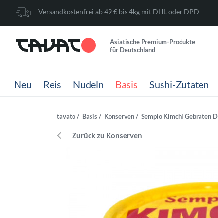
Versandkostenfrei ab 49 € bis 4kg mit DHL oder DPD
Asiatische Premium-Produkte
für Deutschland
Neu
Reis
Nudeln
Basis
Sushi-Zutaten
tavato
Basis
Konserven
Sempio Kimchi Gebraten D
Zurück zu Konserven