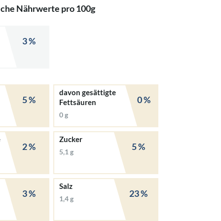
iche Nährwerte pro 100g
3 %
davon gesättigte
5 %
0 %
Fettsäuren
0 g
e
Zucker
2 %
5 %
5,1 g
Salz
3 %
23 %
1,4 g