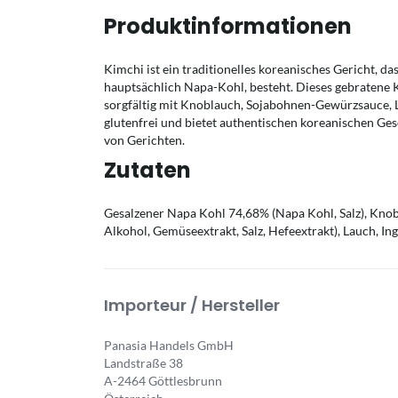
Produktinformationen
Kimchi ist ein traditionelles koreanisches Gericht,
hauptsächlich Napa-Kohl, besteht. Dieses gebratene
sorgfältig mit Knoblauch, Sojabohnen-Gewürzsauce, L
glutenfrei und bietet authentischen koreanischen Ges
von Gerichten.
Zutaten
Gesalzener Napa Kohl 74,68% (Napa Kohl, Salz), 
Alkohol, Gemüseextrakt, Salz, Hefeextrakt), Lauch, In
Importeur / Hersteller
Panasia Handels GmbH
Landstraße 38
A-2464 Göttlesbrunn