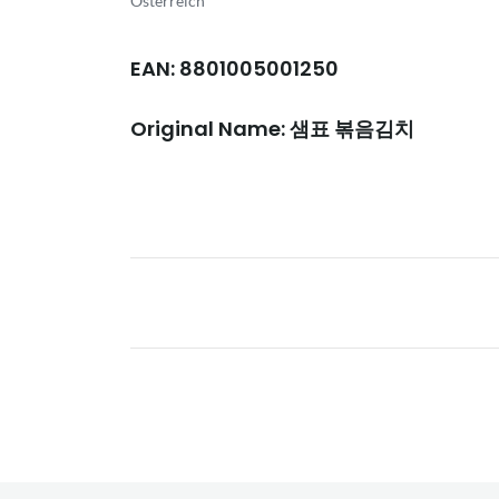
Österreich
EAN: 8801005001250
Original Name: 샘표 볶음김치