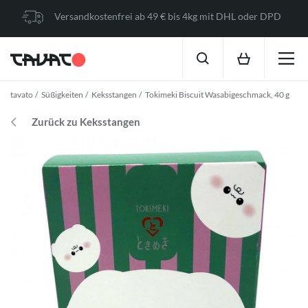
Versandkostenfrei ab 49 € bis 4kg mit DHL oder DPD
tavato
Süßigkeiten
Keksstangen
Tokimeki Biscuit Wasabigeschmack, 40 g
Zurück zu Keksstangen