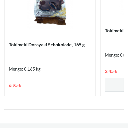
Tokimeki B
Tokimeki Dorayaki Schokolade, 165 g
Menge: 0,04
Menge: 0,165 kg
2,45 €
6,95 €