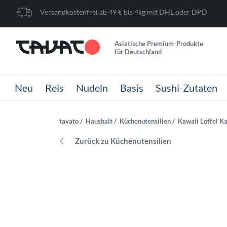
Versandkostenfrei ab 49 € bis 4kg mit DHL oder DPD
Asiatische Premium-Produkte
für Deutschland
Neu
Reis
Nudeln
Basis
Sushi-Zutaten
tavato
Haushalt
Küchenutensilien
Kawaii Löffel Ka
Zurück zu Küchenutensilien