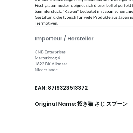
Fischgrätenmustern, eignet sich dieser Löffel perfekt
Sammlerstück. "Kawaii" bedeutet im Japanischen „niedl
Gestaltung, die typisch für viele Produkte aus Japan i
Tiermotiven.
Importeur / Hersteller
CNB Enterprises
Marterkoog 4
1822 BK Alkmaar
Niederlande
EAN: 8719323513372
Original Name: 招き猫 さじ スプーン