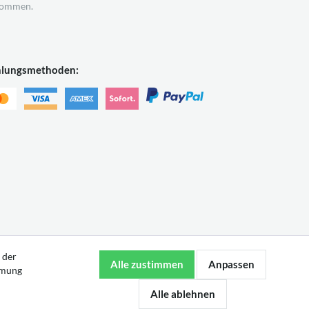
ommen.
hlungsmethoden:
 der
mmung