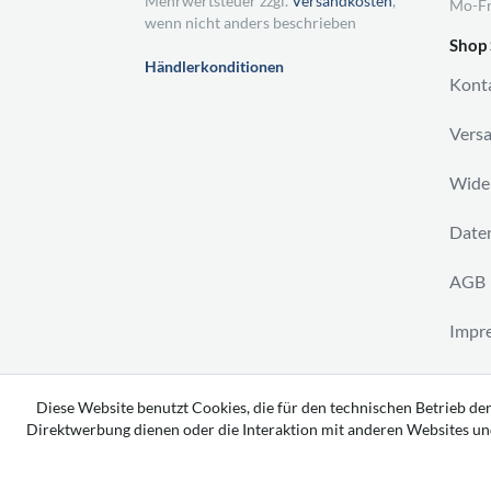
Mehrwertsteuer zzgl.
Versandkosten
,
Mo-Fr
wenn nicht anders beschrieben
Shop 
Händlerkonditionen
Kont
Vers
Wider
Daten
AGB
Impr
Vertr
Diese Website benutzt Cookies, die für den technischen Betrieb der
Direktwerbung dienen oder die Interaktion mit anderen Websites un
Copyright 2026 by tavato GmbH