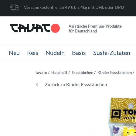
Versandkostenfrei ab 49 € bis 4kg mit DHL oder DPD
Asiatische Premium-Produkte
für Deutschland
Neu
Reis
Nudeln
Basis
Sushi-Zutaten
tavato
Haushalt
Essstäbchen
Kinder Essstäbchen
Zurück zu Kinder Essstäbchen