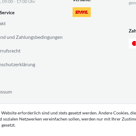
, 09:00 - 17:00 Uhr
gen
Service
akt
Za
and und Zahlungsbedingungen
rufsrecht
schutzerklärung
essum
ag widerrufen
 Website erforderlich sind und stets gesetzt werden. Andere Cookies, die
d sozialen Netzwerken vereinfachen sollen, werden nur mit Ihrer Zusti
gesetzt.