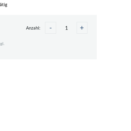
ätig
-
+
Anzahl:
gl.