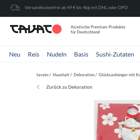
Versandkostenfrei ab 49 € bis 4kg mit DHL oder DPD
Asiatische Premium-Produkte
für Deutschland
Neu
Reis
Nudeln
Basis
Sushi-Zutaten
tavato
Haushalt
Dekoration
Glücksanhänger mit K
Zurück zu Dekoration