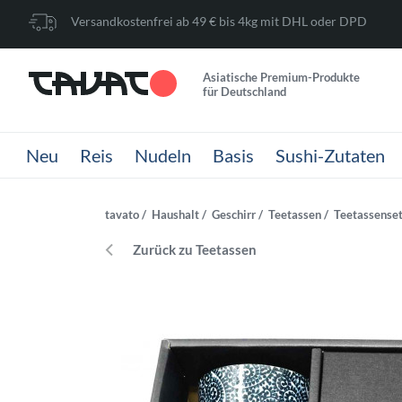
Versandkostenfrei ab 49 € bis 4kg mit DHL oder DPD
Asiatische Premium-Produkte
für Deutschland
Neu
Reis
Nudeln
Basis
Sushi-Zutaten
tavato
Haushalt
Geschirr
Teetassen
Teetassenset
Zurück zu Teetassen