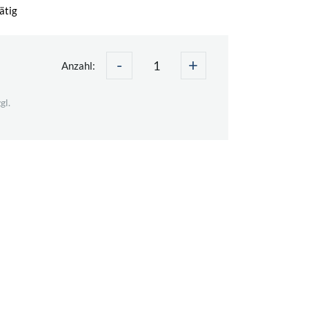
ätig
-
+
€
Anzahl:
gl.