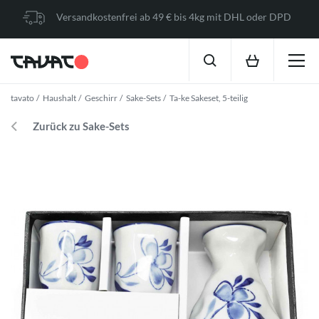
Versandkostenfrei ab 49 € bis 4kg mit DHL oder DPD
tavato
Haushalt
Geschirr
Sake-Sets
Ta-ke Sakeset, 5-teilig
Zurück zu Sake-Sets