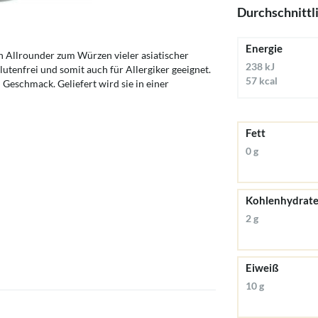
Durchschnittl
Energie
n Allrounder zum Würzen vieler asiatischer
238 kJ
glutenfrei und somit auch für Allergiker geeignet.
57 kcal
Geschmack. Geliefert wird sie in einer
Fett
0 g
Kohlenhydrat
2 g
Eiweiß
10 g