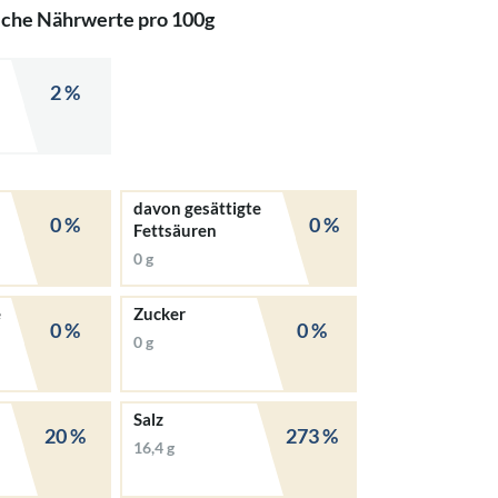
iche Nährwerte pro 100g
2 %
davon gesättigte
0 %
0 %
Fettsäuren
0 g
e
Zucker
0 %
0 %
0 g
Salz
20 %
273 %
16,4 g