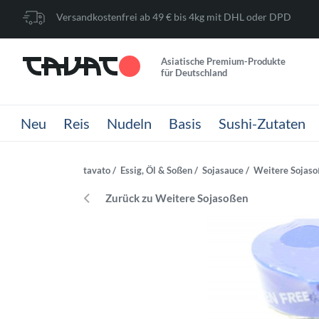
Versandkostenfrei ab 49 € bis 4kg mit DHL oder DPD
Asiatische Premium-Produkte
für Deutschland
Neu
Reis
Nudeln
Basis
Sushi-Zutaten
tavato
Essig, Öl & Soßen
Sojasauce
Weitere Sojas
Zurück zu Weitere Sojasoßen