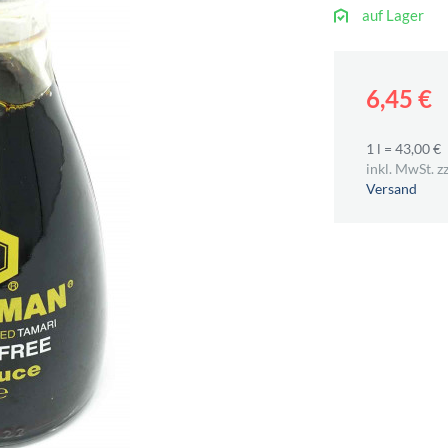
auf Lager
6,45 €
1 l = 43,00 €
inkl. MwSt. zz
Versand