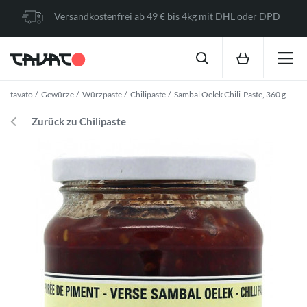
Versandkostenfrei ab 49 € bis 4kg mit DHL oder DPD
tavato
Gewürze
Würzpaste
Chilipaste
Sambal Oelek Chili-Paste, 360 g
Zurück zu Chilipaste