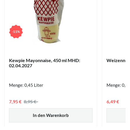
-11%
Kewpie Mayonnaise, 450 ml MHD:
Weizennude
02.04.2027
Menge: 0,45 Liter
Menge: 0,4 
7,95 €
8,95 €
6,49 €
In den Warenkorb