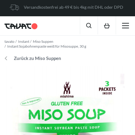
Versandkostenfrei ab 49 € bis 4kg mit DHL oder DPD
tavato
Instant
Miso Suppen
Instant Sojabohnenpaste weiß für Misosuppe, 30 g
Zurück zu Miso Suppen