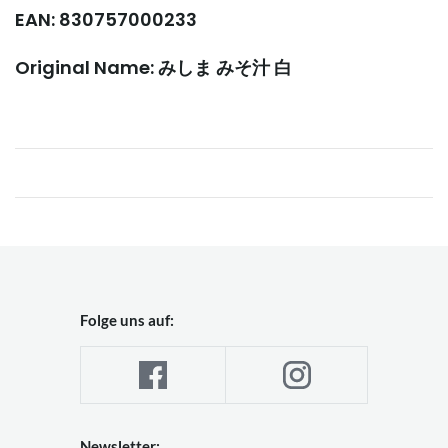
EAN: 830757000233
Original Name: みしま みそ汁 白
Folge uns auf:
Newsletter: