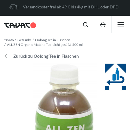
Versandkostenfrei ab 49 € bis 4kg mit DHL oder DPD
tavato
Getränke
Oolong Tee in Flaschen
ALL ZEN Organic Matcha Tee leicht gesüßt, 500 ml
Zurück zu Oolong Tee in Flaschen