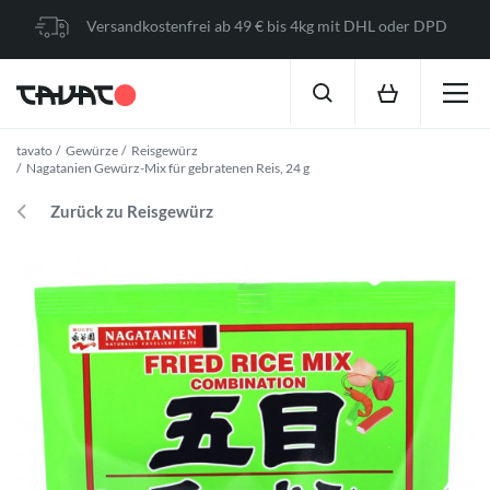
Versandkostenfrei ab 49 € bis 4kg mit DHL oder DPD
tavato
Gewürze
Reisgewürz
Nagatanien Gewürz-Mix für gebratenen Reis, 24 g
Zurück zu Reisgewürz