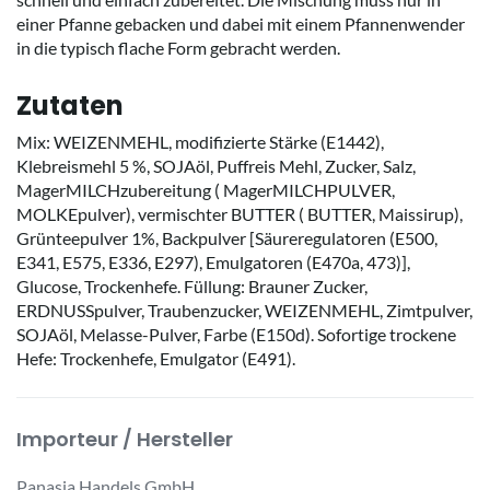
einer Pfanne gebacken und dabei mit einem Pfannenwender
in die typisch flache Form gebracht werden.
Zutaten
Mix: WEIZENMEHL, modifizierte Stärke (E1442),
Klebreismehl 5 %, SOJAöl, Puffreis Mehl, Zucker, Salz,
MagerMILCHzubereitung ( MagerMILCHPULVER,
MOLKEpulver), vermischter BUTTER ( BUTTER, Maissirup),
Grünteepulver 1%, Backpulver [Säureregulatoren (E500,
E341, E575, E336, E297), Emulgatoren (E470a, 473)],
Glucose, Trockenhefe. Füllung: Brauner Zucker,
ERDNUSSpulver, Traubenzucker, WEIZENMEHL, Zimtpulver,
SOJAöl, Melasse-Pulver, Farbe (E150d). Sofortige trockene
Hefe: Trockenhefe, Emulgator (E491).
Importeur / Hersteller
Panasia Handels GmbH