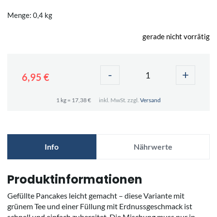
Menge: 0,4 kg
gerade nicht vorrätig
-
+
6,95 €
1 kg = 17,38 €
inkl. MwSt. zzgl.
Versand
Info
Nährwerte
Produktinformationen
Gefüllte Pancakes leicht gemacht – diese Variante mit
grünem Tee und einer Füllung mit Erdnussgeschmack ist
schnell und einfach zubereitet. Die Mischung muss nur in