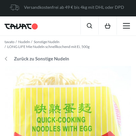
Versandkostenfrei ab 49 € bis 4kg mit DHL oder DPD
tavato
Nudeln
Sonstige Nudeln
LONG LIFE Mie Nudeln schnellkochend mit Ei, 500g
Zurück zu Sonstige Nudeln