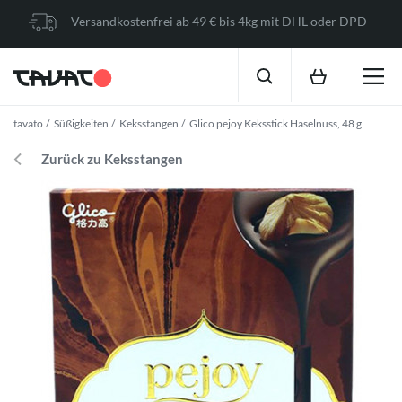
Versandkostenfrei ab 49 € bis 4kg mit DHL oder DPD
tavato
Süßigkeiten
Keksstangen
Glico pejoy Keksstick Haselnuss, 48 g
Zurück zu Keksstangen