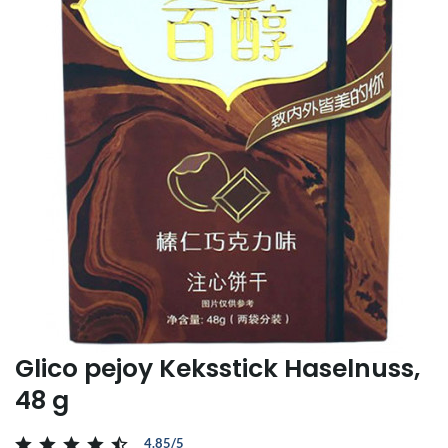
Glico pejoy Keksstick Haselnuss,
48 g
4.85/5