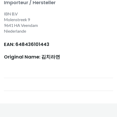
Importeur / Hersteller
IBN B.V
Molenstreek 9
9641 HA Veendam
Niederlande
EAN: 648436101443
Original Name: 김치라면