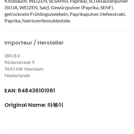
Knoblauch, WEIZEN, SESAMöl, Paprika), SOJAsaucenpulver
(SOJA, WEIZEN, Salz), Gewürzpulver (Paprika, SENF),
getrocknete Frühlingszwiebeln, Paprikapulver, Hefeextrakt,
Paprika, Natriumribonukleotide.
Importeur / Hersteller
IBN B.V
Molenstreek 9
9641 HA Veendam
Niederlande
EAN: 648436101061
Original Name: 라볶이