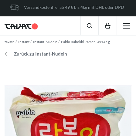
Versandkostenfrei ab 49 € bis 4kg mit DHL oder DPD
tavato
Instant
Instant-Nudeln
Paldo Rabokki Ramen, 4x145 g
Zurück zu Instant-Nudeln