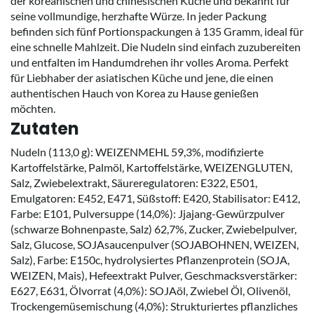
der koreanischen und chinesischen Küche und bekannt für
seine vollmundige, herzhafte Würze. In jeder Packung
befinden sich fünf Portionspackungen à 135 Gramm, ideal für
eine schnelle Mahlzeit. Die Nudeln sind einfach zuzubereiten
und entfalten im Handumdrehen ihr volles Aroma. Perfekt
für Liebhaber der asiatischen Küche und jene, die einen
authentischen Hauch von Korea zu Hause genießen
möchten.
Zutaten
Nudeln (113,0 g): WEIZENMEHL 59,3%, modifizierte
Kartoffelstärke, Palmöl, Kartoffelstärke, WEIZENGLUTEN,
Salz, Zwiebelextrakt, Säureregulatoren: E322, E501,
Emulgatoren: E452, E471, Süßstoff: E420, Stabilisator: E412,
Farbe: E101, Pulversuppe (14,0%): Jjajang-Gewürzpulver
(schwarze Bohnenpaste, Salz) 62,7%, Zucker, Zwiebelpulver,
Salz, Glucose, SOJAsaucenpulver (SOJABOHNEN, WEIZEN,
Salz), Farbe: E150c, hydrolysiertes Pflanzenprotein (SOJA,
WEIZEN, Mais), Hefeextrakt Pulver, Geschmacksverstärker:
E627, E631, Ölvorrat (4,0%): SOJAöl, Zwiebel Öl, Olivenöl,
Trockengemüsemischung (4,0%): Strukturiertes pflanzliches