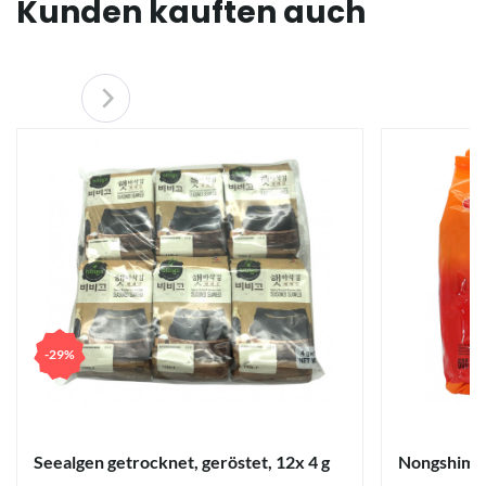
Kunden kauften auch
-29%
Seealgen getrocknet, geröstet, 12x 4 g
Nongshim S