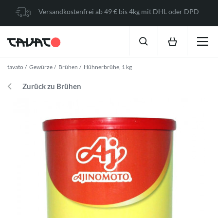
Versandkostenfrei ab 49 € bis 4kg mit DHL oder DPD
tavato
Gewürze
Brühen
Hühnerbrühe, 1 kg
Zurück zu Brühen