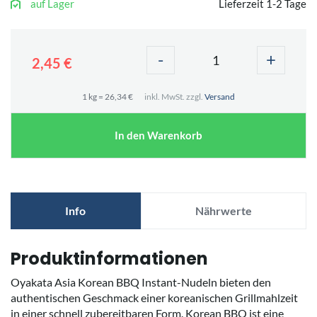
auf Lager
Lieferzeit 1-2 Tage
-
+
2,45 €
1 kg = 26,34 €
inkl. MwSt. zzgl.
Versand
In den Warenkorb
Info
Nährwerte
Produktinformationen
Oyakata Asia Korean BBQ Instant-Nudeln bieten den
authentischen Geschmack einer koreanischen Grillmahlzeit
in einer schnell zubereitbaren Form. Korean BBQ ist eine