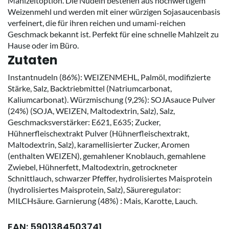
Mahlzeitoption. Die Nudeln bestehen aus hochwertigem
Weizenmehl und werden mit einer würzigen Sojasaucenbasis
verfeinert, die für ihren reichen und umami-reichen
Geschmack bekannt ist. Perfekt für eine schnelle Mahlzeit zu
Hause oder im Büro.
Zutaten
Instantnudeln (86%): WEIZENMEHL, Palmöl, modifizierte
Stärke, Salz, Backtriebmittel (Natriumcarbonat,
Kaliumcarbonat). Würzmischung (9,2%): SOJAsauce Pulver
(24%) (SOJA, WEIZEN, Maltodextrin, Salz), Salz,
Geschmacksverstärker: E621, E635; Zucker,
Hühnerfleischextrakt Pulver (Hühnerfleischextrakt,
Maltodextrin, Salz), karamellisierter Zucker, Aromen
(enthalten WEIZEN), gemahlener Knoblauch, gemahlene
Zwiebel, Hühnerfett, Maltodextrin, getrockneter
Schnittlauch, schwarzer Pfeffer, hydrolisiertes Maisprotein
(hydrolisiertes Maisprotein, Salz), Säureregulator:
MILCHsäure. Garnierung (48%) : Mais, Karotte, Lauch.
EAN: 5901384503741