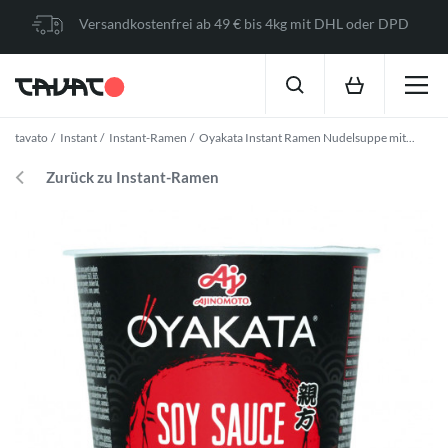
Versandkostenfrei ab 49 € bis 4kg mit DHL oder DPD
tavato
Instant
Instant-Ramen
Oyakata Instant Ramen Nudelsuppe mit...
Zurück zu Instant-Ramen