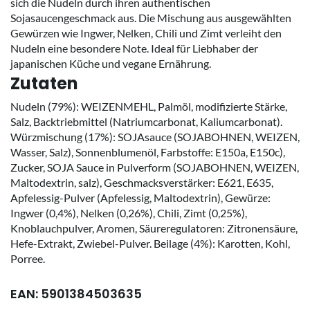
sich die Nudeln durch ihren authentischen
Sojasaucengeschmack aus. Die Mischung aus ausgewählten
Gewürzen wie Ingwer, Nelken, Chili und Zimt verleiht den
Nudeln eine besondere Note. Ideal für Liebhaber der
japanischen Küche und vegane Ernährung.
Zutaten
Nudeln (79%): WEIZENMEHL, Palmöl, modifizierte Stärke,
Salz, Backtriebmittel (Natriumcarbonat, Kaliumcarbonat).
Würzmischung (17%): SOJAsauce (SOJABOHNEN, WEIZEN,
Wasser, Salz), Sonnenblumenöl, Farbstoffe: E150a, E150c),
Zucker, SOJA Sauce in Pulverform (SOJABOHNEN, WEIZEN,
Maltodextrin, salz), Geschmacksverstärker: E621, E635,
Apfelessig-Pulver (Apfelessig, Maltodextrin), Gewürze:
Ingwer (0,4%), Nelken (0,26%), Chili, Zimt (0,25%),
Knoblauchpulver, Aromen, Säureregulatoren: Zitronensäure,
Hefe-Extrakt, Zwiebel-Pulver. Beilage (4%): Karotten, Kohl,
Porree.
EAN: 5901384503635