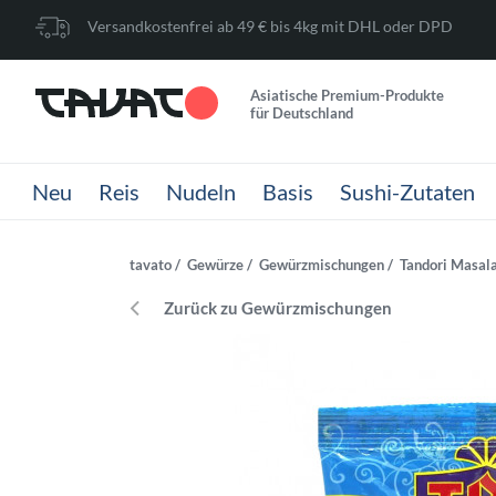
Versandkostenfrei ab 49 € bis 4kg mit DHL oder DPD
Asiatische Premium-Produkte
für Deutschland
Neu
Reis
Nudeln
Basis
Sushi-Zutaten
tavato
Gewürze
Gewürzmischungen
Tandori Masala
Zurück zu Gewürzmischungen