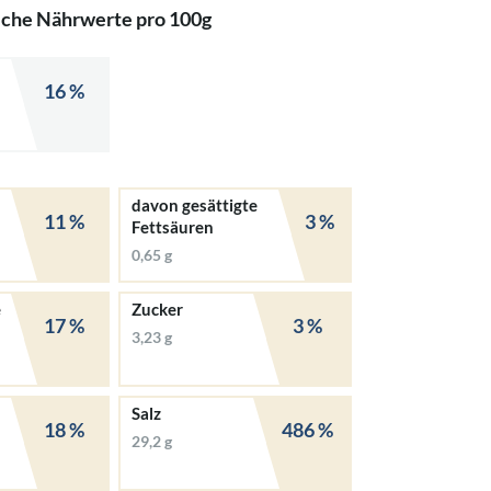
iche Nährwerte pro 100g
16 %
davon gesättigte
11 %
3 %
Fettsäuren
0,65 g
e
Zucker
17 %
3 %
3,23 g
Salz
18 %
486 %
29,2 g