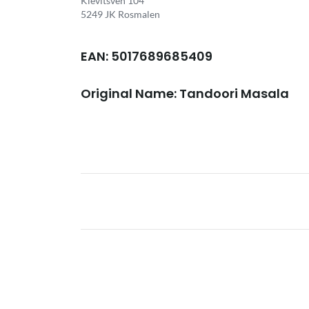
Kievitsven 104
5249 JK Rosmalen
EAN: 5017689685409
Original Name: Tandoori Masala