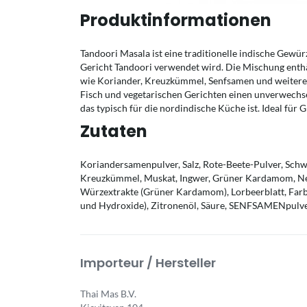
Produktinformationen
Tandoori Masala ist eine traditionelle indische Gewü
Gericht Tandoori verwendet wird. Die Mischung ent
wie Koriander, Kreuzkümmel, Senfsamen und weiteren 
Fisch und vegetarischen Gerichten einen unverwechs
das typisch für die nordindische Küche ist. Ideal für G
Zutaten
Koriandersamenpulver, Salz, Rote-Beete-Pulver, Schw
Kreuzkümmel, Muskat, Ingwer, Grüner Kardamom, Nelk
Würzextrakte (Grüner Kardamom), Lorbeerblatt, Farbs
und Hydroxide), Zitronenöl, Säure, SENFSAMENpulve
Importeur / Hersteller
Thai Mas B.V.