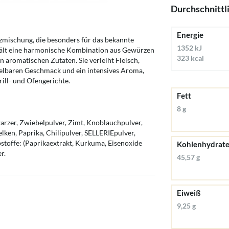
Durchschnittl
Energie
rzmischung, die besonders für das bekannte
1352 kJ
hält eine harmonische Kombination aus Gewürzen
323 kcal
aromatischen Zutaten. Sie verleiht Fleisch,
elbaren Geschmack und ein intensives Aroma,
rill- und Ofengerichte.
Fett
8 g
arzer, Zwiebelpulver, Zimt, Knoblauchpulver,
en, Paprika, Chilipulver, SELLERIEpulver,
toffe: (Paprikaextrakt, Kurkuma, Eisenoxide
Kohlenhydrat
r.
45,57 g
Eiweiß
9,25 g