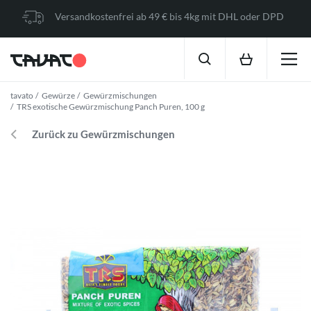
Versandkostenfrei ab 49 € bis 4kg mit DHL oder DPD
tavato
Gewürze
Gewürzmischungen
TRS exotische Gewürzmischung Panch Puren, 100 g
Zurück zu Gewürzmischungen