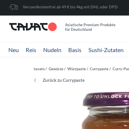
Versandkostenfrei ab 49 € bis 4kg mit DHL oder DPD
Asiatische Premium-Produkte
für Deutschland
Neu
Reis
Nudeln
Basis
Sushi-Zutaten
tavato
Gewürze
Würzpaste
Currypaste
Curry-Pas
Zurück zu Currypaste