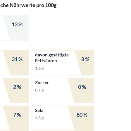
iche Nährwerte pro 100g
13 %
davon gesättigte
31 %
8 %
Fettsäuren
1,6 g
e
Zucker
2 %
0 %
0,7 g
Salz
7 %
80 %
4,8 g