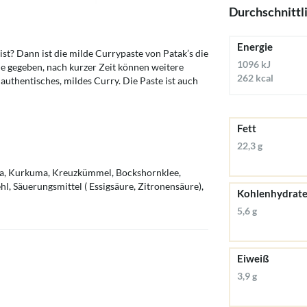
Durchschnittl
Energie
ist? Dann ist die milde Currypaste von Patak’s die
1096 kJ
ne gegeben, nach kurzer Zeit können weitere
262 kcal
uthentisches, mildes Curry. Die Paste ist auch
Fett
22,3 g
ka, Kurkuma, Kreuzkümmel, Bockshornklee,
hl, Säuerungsmittel ( Essigsäure, Zitronensäure),
Kohlenhydrat
5,6 g
Eiweiß
3,9 g