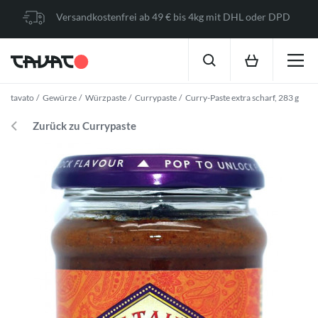
Versandkostenfrei ab 49 € bis 4kg mit DHL oder DPD
tavato
Gewürze
Würzpaste
Currypaste
Curry-Paste extra scharf, 283 g
Zurück zu Currypaste