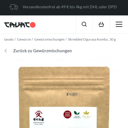
Versandkostenfrei ab 49 € bis 4kg mit DHL oder DPD
tavato
Gewürze
Gewürzmischungen
Shredded Oguraya Kombu, 30 g
Zurück zu Gewürzmischungen