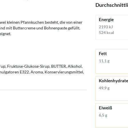
Durchschnittl
Energie
 zwei kleinen Pfannkuchen besteht, die von einer
2193 kJ
nd mit Buttercreme und Bohnenpaste gefüllt.
524 kcal
eignet.
Fett
11,1 g
rup, Fruktose-Glukose-Sirup, BUTTER, Alkohol,
Emulgatoren E322, Aroma, Konservierungsmittel,
Kohlenhydrat
49,9 g
Eiweiß
6,5 g