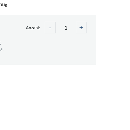
ätig
-
+
€
Anzahl:
€
gl.