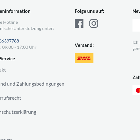
eninformation
Folge uns auf:
New
e Hotline
nische Unterstützung unter:
66397788
Ich
Versand:
, 09:00 - 17:00 Uhr
gen
Service
akt
Za
and und Zahlungsbedingungen
rufsrecht
schutzerklärung
essum