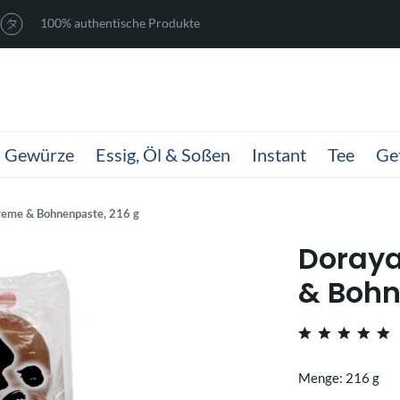
100% authentische Produkte
Gewürze
Essig, Öl & Soßen
Instant
Tee
Ge
reme & Bohnenpaste, 216 g
Doraya
& Bohn
Menge: 216 g