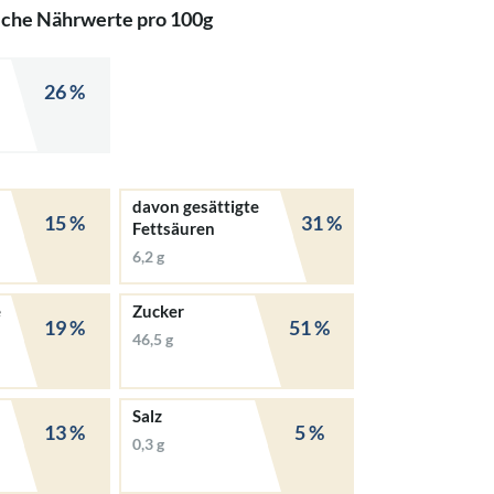
iche Nährwerte pro 100g
26 %
davon gesättigte
15 %
31 %
Fettsäuren
6,2 g
e
Zucker
19 %
51 %
46,5 g
Salz
13 %
5 %
0,3 g