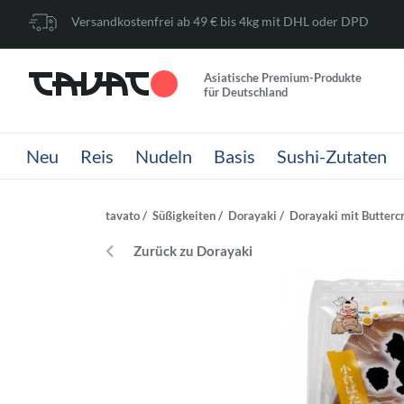
Versandkostenfrei ab 49 € bis 4kg mit DHL oder DPD
Asiatische Premium-Produkte
für Deutschland
Neu
Reis
Nudeln
Basis
Sushi-Zutaten
tavato
Süßigkeiten
Dorayaki
Dorayaki mit Butterc
Zurück zu Dorayaki