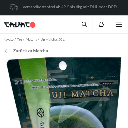
Versandkostenfrei ab 49 € bis 4kg mit DHL oder DPD
tavato
Tee
Matcha
Uji Matcha, 50 g
Zurück zu Matcha