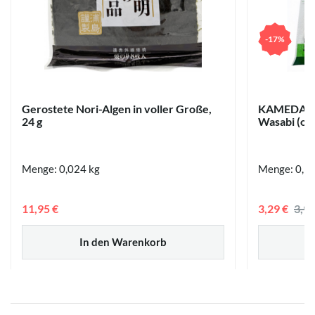
-17%
Gerostete Nori-Algen in voller Große,
KAMEDA Ka
24 g
Wasabi (ohn
Menge: 0,024 kg
Menge: 0,1 
11,95 €
3,29 €
3,9
In den Warenkorb