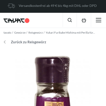
Versandkostenfrei ab 49 € bis 4kg mit DHL oder DPD
tavato
Gewürze
Reisgewürz
Yukari Furikake Mishima mit Perilla für...
Zurück zu Reisgewürz