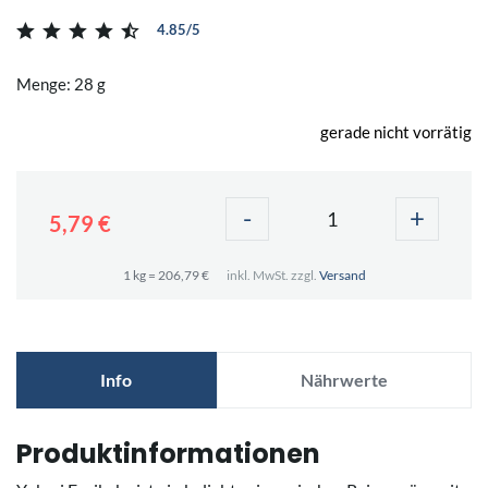
4.85/5
Menge: 28 g
gerade nicht vorrätig
-
+
5,79 €
1 kg = 206,79 €
inkl. MwSt. zzgl.
Versand
Info
Nährwerte
Produktinformationen