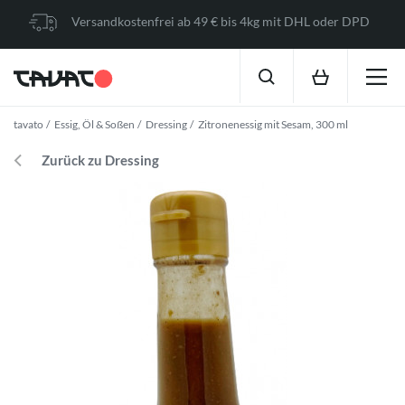
Versandkostenfrei ab 49 € bis 4kg mit DHL oder DPD
tavato
Essig, Öl & Soßen
Dressing
Zitronenessig mit Sesam, 300 ml
Zurück zu Dressing