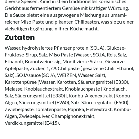
diverse Speisen. Kimchi ist ein traditionelles koreanisches
Gericht aus fermentiertem Gemüse mit kräftiger Würzung.
Die Sauce bietet eine ausgewogene Mischung aus umami-
reicher Miso Paste und pikanten Chilipasten, was sie zu einer
vielseitigen Ergänzung in Ihrer Küche macht.
Zutaten
Wasser, hydrolysiertes Pflanzenprotein (SOJA), Glukose-
Fruktose-Sirup, Salz, Miso Paste (Wasser, SOJA, Reis, Salz,
Ethanol), Branntweinessig, Modifizierte Stärke, Gewürze,
Apfelpaste, Zucker, 1,7% Chilipaste ( gesalzene Chili, Ethanol,
Salz), SOJAsauce (SOJA, WEIZEN, Wasser, Salz),
Karottenpüree [Wasser, Karotten, Säuerungsmittel (E330),
Melasse, Knoblauchextrakt, Knoblauchpaste [Knoblauch,
Salz, Säuerungsmittel (E330)], Konbu-Algenextrakt [Konbu-
Algen, Säuerungsmittel (E260), Salz, Säureregulator (E500),
Zwiebelpaste, Tomatenpaste, Paprika, Hefeextrakt, Kombu-
Algen, Zwiebelpulver, Champignonextrakt,
Verdickungsmittel (E415).