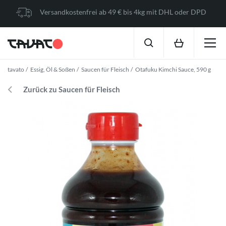
Versandkostenfrei ab 49 € bis 4kg mit DHL oder DPD
tavato
Essig, Öl & Soßen
Saucen für Fleisch
Otafuku Kimchi Sauce, 590 g
Zurück zu Saucen für Fleisch