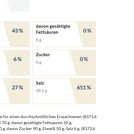
davon gesättigte
43 %
0 %
Fettsäuren
0 g
e
Zucker
6 %
0 %
0 g
Salz
27 %
651 %
39,1 g
 für einen durchschnittlichen Erwachsenen (8373.6
t 70 g, davon gesättigte Fettsäuren 20 g,
g, davon Zucker 90 g, Eiweiß 50 g, Salz 6 g. (8373.6