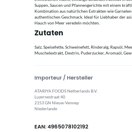
Suppen, Saucen und Pfannengerichte mit einem kräft
Kombination aus natürlichen Extrakten wie Garnelen-
authentischen Geschmack. Ideal für Liebhaber der asi
Hauch von Meer veredeln möchten.
Zutaten
Salz, Speisefette, Schweinefett, Rinderalg, Rapsöl, 
Muschelextrakt, Dextrin, Puderzucker, Aromaöl, Gew
Importeur / Hersteller
ATARIYA FOODS Netherlands B.V.
Luzernestraat 40
2153 GN Nieuw-Vennep
Niederlande
EAN: 4965078102192