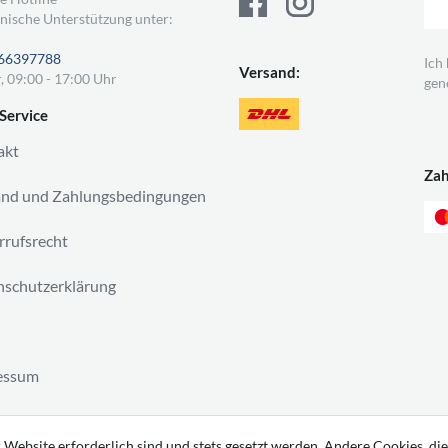
nische Unterstützung unter:
66397788
Ich
Versand:
, 09:00 - 17:00 Uhr
gen
Service
akt
Za
and und Zahlungsbedingungen
rufsrecht
schutzerklärung
essum
ag widerrufen
 Website erforderlich sind und stets gesetzt werden. Andere Cookies, die