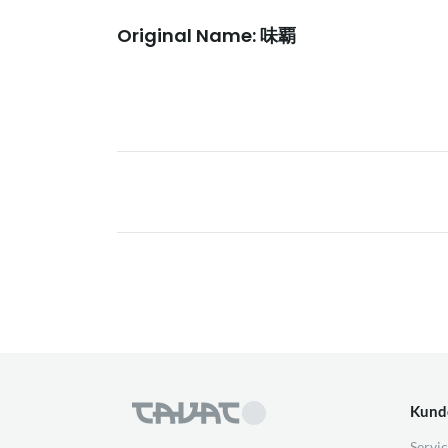
Original Name: 味覇
Kund
Servic