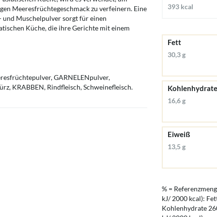
393 kcal
igen Meeresfrüchtegeschmack zu verfeinern. Eine
 und Muschelpulver sorgt für einen
atischen Küche, die ihre Gerichte mit einem
Fett
30,3 g
Meeresfrüchtepulver, GARNELENpulver,
ürz, KRABBEN, Rindfleisch, Schweinefleisch.
Kohlenhydrat
16,6 g
Eiweiß
13,5 g
% = Referenzmenge
kJ/ 2000 kcal): Fet
Kohlenhydrate 260 