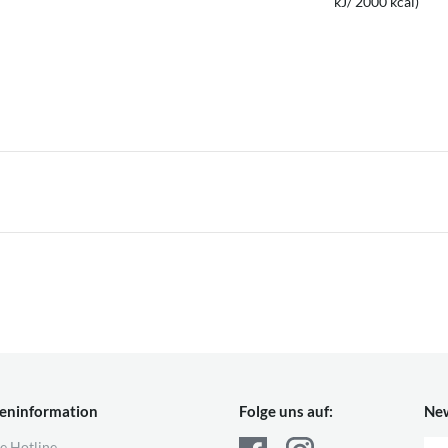
kJ/ 2000 kcal)
eninformation
Folge uns auf:
New
e Hotline