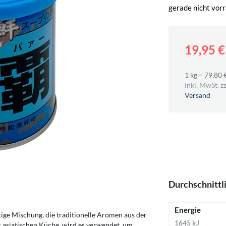
gerade nicht vorr
19,95 
1 kg = 79,80 
inkl. MwSt. zz
Versand
Durchschnittl
Energie
tige Mischung, die traditionelle Aromen aus der
1645 kJ
r asiatischen Küche, wird es verwendet, um