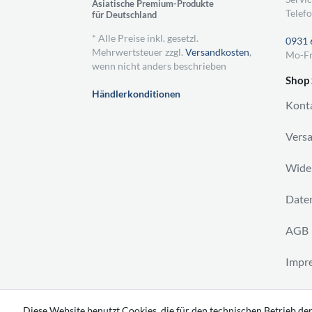
Asiatische Premium-Produkte
Telefo
für Deutschland
* Alle Preise inkl. gesetzl.
0931 
Mehrwertsteuer zzgl.
Versandkosten
,
Mo-Fr
wenn nicht anders beschrieben
Shop 
Händlerkonditionen
Kont
Vers
Wider
Daten
AGB
Impr
Vertr
Diese Website benutzt Cookies, die für den technischen Betrieb der