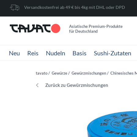
Versandkostenfrei ab 49 € bis 4kg mit DHL oder DPD
Asiatische Premium-Produkte
für Deutschland
Neu
Reis
Nudeln
Basis
Sushi-Zutaten
tavato
Gewürze
Gewürzmischungen
Chinesisches 
Zurück zu Gewürzmischungen