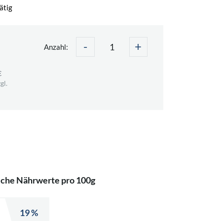
ätig
-
+
€
Anzahl:
€
gl.
iche Nährwerte pro 100g
19 %