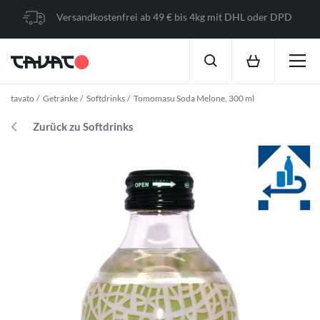
Versandkostenfrei ab 49 € bis 4kg mit DHL oder DPD
tavato
Getränke
Softdrinks
Tomomasu Soda Melone, 300 ml
Zurück zu Softdrinks