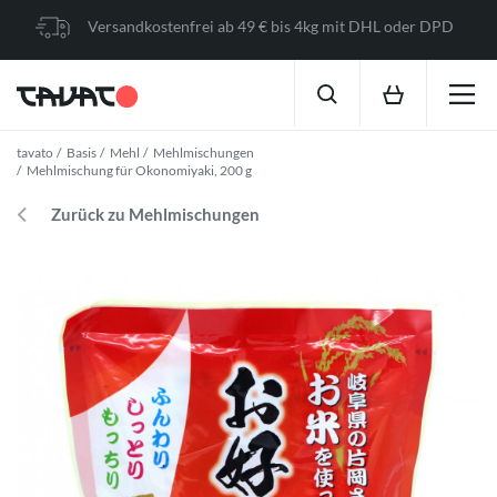
Versandkostenfrei ab 49 € bis 4kg mit DHL oder DPD
tavato
Basis
Mehl
Mehlmischungen
Mehlmischung für Okonomiyaki, 200 g
Zurück zu Mehlmischungen