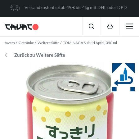
Versandkostenfrei ab 49 € bis 4kg mit DHL oder DPD
tavato
Getränke
Weitere Säfte
TOMINAGA Sukkiri Apfel, 350 ml
Zurück zu Weitere Säfte