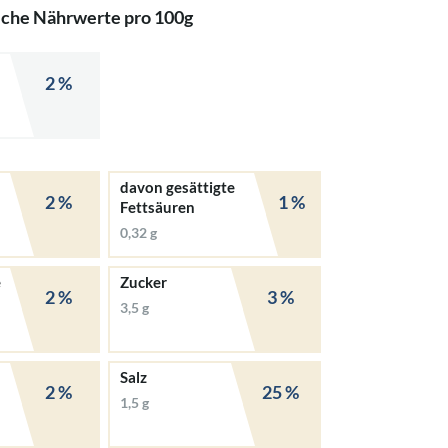
iche Nährwerte pro 100g
2 %
davon gesättigte
2 %
1 %
Fettsäuren
0,32 g
e
Zucker
2 %
3 %
3,5 g
Salz
2 %
25 %
1,5 g