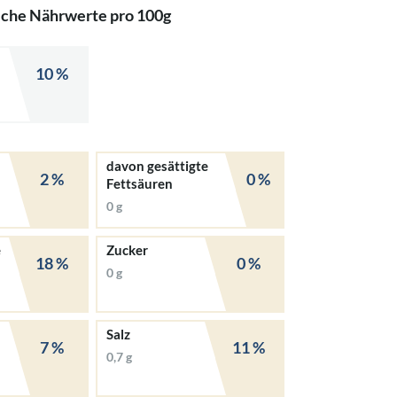
iche Nährwerte pro 100g
10 %
davon gesättigte
2 %
0 %
Fettsäuren
0 g
e
Zucker
18 %
0 %
0 g
Salz
7 %
11 %
0,7 g