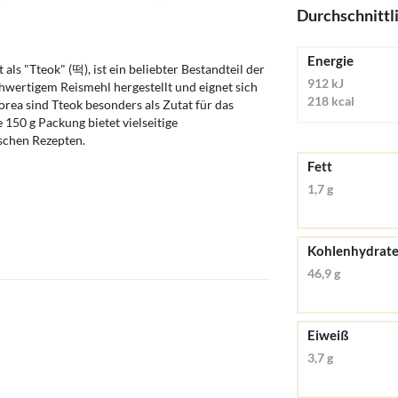
Durchschnittl
Energie
ls "Tteok" (떡), ist ein beliebter Bestandteil der
912 kJ
wertigem Reismehl hergestellt und eignet sich
218 kcal
orea sind Tteok besonders als Zutat für das
 150 g Packung bietet vielseitige
schen Rezepten.
Fett
1,7 g
Kohlenhydrat
46,9 g
Eiweiß
3,7 g