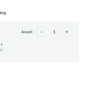
ätig
-
+
Anzahl:
 €
gl.