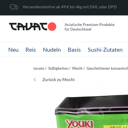
Versandkostenfrei ab 49 € bis 4kg mit DHL oder DPD
Asiatische Premium-Produkte
für Deutschland
Neu
Reis
Nudeln
Basis
Sushi-Zutaten
tavato
Süßigkeiten
Mochi
Geschnittener koreanisc
Zurück zu Mochi