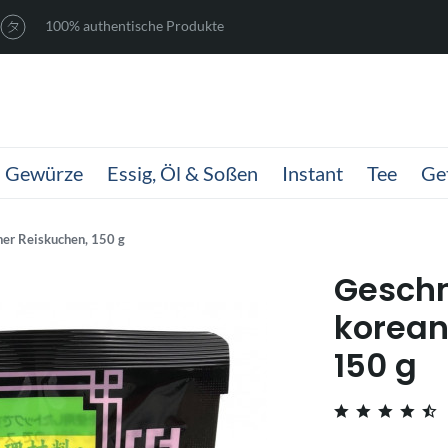
100% authentische Produkte
Gewürze
Essig, Öl & Soßen
Instant
Tee
Ge
her Reiskuchen, 150 g
Geschn
korean
150 g