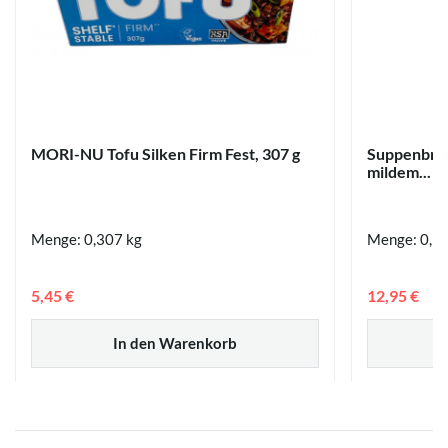
MORI-NU Tofu Silken Firm Fest, 307 g
Suppenbrüh
mildem...
Menge: 0,307 kg
Menge: 0,1
5,45 €
12,95 €
In den Warenkorb