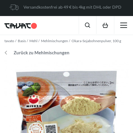
Versandkostenfrei ab 49 € bis 4kg mit DHL oder DPD
tavato
Basis
Mehl
Mehlmischungen
Okara-Sojabohnenpulver, 100 g
Zurück zu Mehlmischungen