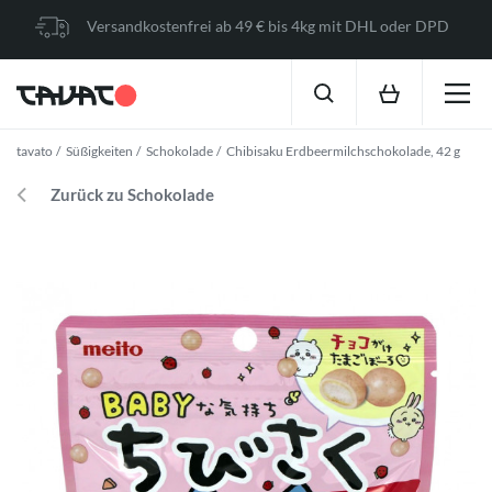
Versandkostenfrei ab 49 € bis 4kg mit DHL oder DPD
tavato
Süßigkeiten
Schokolade
Chibisaku Erdbeermilchschokolade, 42 g
Zurück zu Schokolade