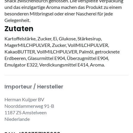
Snack zwischendurch genossen. Die verspielte Verpackung
und das einzigartige Aroma machen das Produkt zu einem
besonderen Mitbringsel oder einer Nascherei für jede
Gelegenheit.
Zutaten
Kartoffelstärke, Zucker, Ei, Glukose, Stärkesirup,
MagerMILCHPULVER, Zucker, VollMILCHPULVER,
KakaoBUTTER, VollMILCHPULVER, Palmöl, getrocknete
Erdbeeren, Glasurmittel E904, Überzugmittel E904,
Emulgator E322, Verdickungsmittel E414, Aroma.
Importeur / Hersteller
Herman Kuijper BV
Noorddammerweg 91-B
1187 ZS Amstelveen
Niederlande