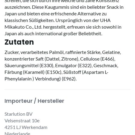
Streifen, die sich durch ihre weiche und zähe Konsistenz
auszeichnen. Diese Kaugummis sind ein beliebter Snack in
Japan und bieten eine erfrischende Alternative zu
klassischen Süßigkeiten. Ursprünglich von der UHA
Mikakuto Co., Ltd. hergestellt, erfreuen sie sich sowohl in
Japan als auch international großer Beliebtheit.
Zutaten
Zucker, verarbeitetes Palmöl, raffinierte Stärke, Gelatine,
konzentrierter Saft (Dattel, Zitrone), Cellulose (E466),
Säuerungsmittel (E330), Emulgator (E322), Geschmack,
Färbung (Karamell) (E150c), Süßstoff (Aspartam L-
Phenylalanin ) Verbindung) (E962).
Importeur / Hersteller
Starlution BV
Velsenstraat 10e
4251 LJ Werkendam
Niederlande