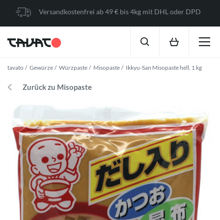
Versandkostenfrei ab 49 € bis 4kg mit DHL oder DPD
tavato
Gewürze
Würzpaste
Misopaste
Ikkyu-San Misopaste hell, 1 kg
Zurück zu Misopaste